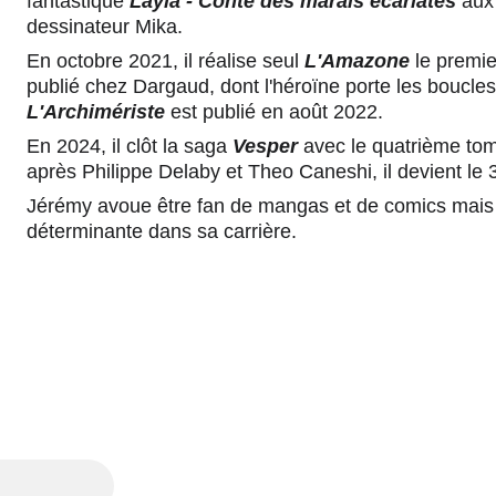
fantastique 
Layla
- Conte des marais écarlates
 aux
dessinateur Mika. 
En octobre 2021, il réalise seul 
L'Amazone
 le premi
publié chez Dargaud, dont l'héroïne porte les boucles 
L'Archimériste
 est publié en août 2022. 
En 2024, il clôt la saga 
Vesper
 avec le quatrième tome
après Philippe Delaby et Theo Caneshi, il devient le 
Jérémy avoue être fan de mangas et de comics mais 
déterminante dans sa carrière.
CONTACTEZ-NOUS