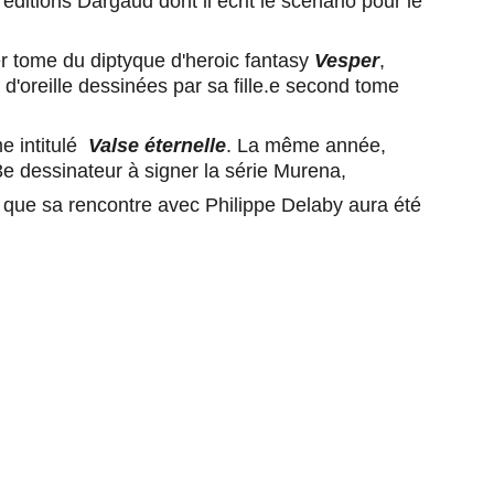
 éditions Dargaud dont il écrit le scénario pour le 
er tome du diptyque d'heroic fantasy 
Vesper
, 
d'oreille dessinées par sa fille.e second tome 
 intitulé  
Valse éternelle
. La même année, 
3e dessinateur à signer la série Murena, 
que sa rencontre avec Philippe Delaby aura été 